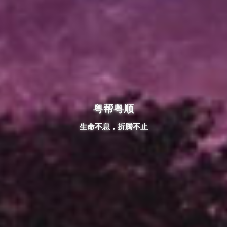
粤帮粤顺
生命不息，折腾不止