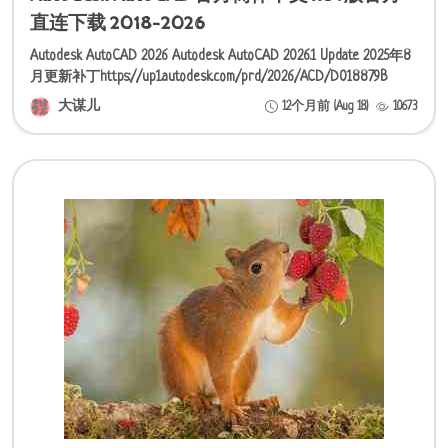
直连下载 2018-2026
Autodesk AutoCAD 2026 Autodesk AutoCAD 2026.1 Update 2025年8
月更新补丁https://up1.autodesk.com/prd/2026/ACD/D018879B
大谋儿
12个月前 (Aug 18)
10673