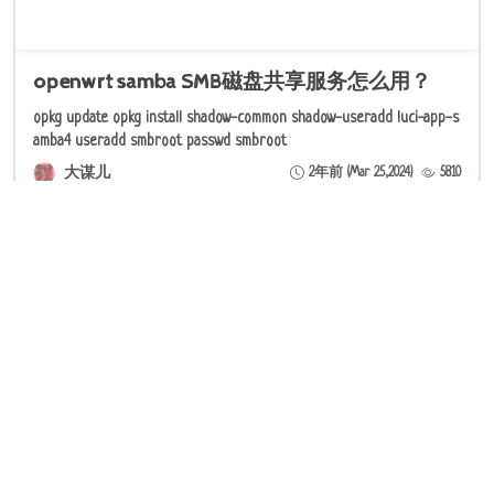
openwrt samba SMB磁盘共享服务怎么用？
opkg update opkg install shadow-common shadow-useradd luci-app-s
amba4 useradd smbroot passwd smbroot
大谋儿
2年前 (Mar 25,2024)
5810