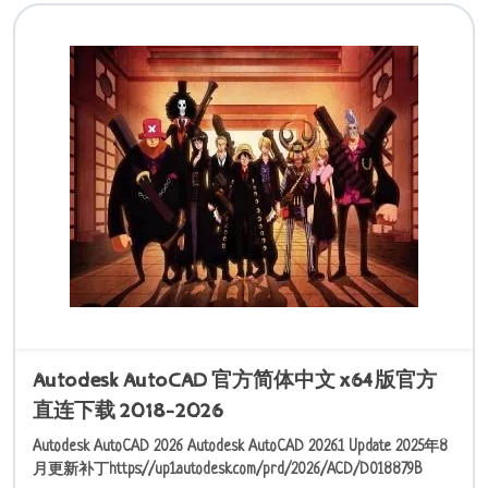
Autodesk AutoCAD 官方简体中文 x64版官方
直连下载 2018-2026
Autodesk AutoCAD 2026 Autodesk AutoCAD 2026.1 Update 2025年8
月更新补丁https://up1.autodesk.com/prd/2026/ACD/D018879B