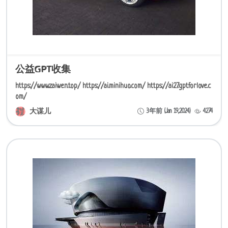
公益GPT收集
https://www.zaiwen.top/ https://ai.minihuo.com/ https://ai27.gptforlove.c
om/
大谋儿
3年前 (Jan 19,2024)
4274