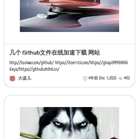
几个 Github文件在线加速下载 网站
http://toolwa.com/github/ https://d.serctl.com/https://gh.api.9998886
6.xyz/https://github.zhlh6.cn/
大谋儿
4年前 (Dec 3,2022)
4412