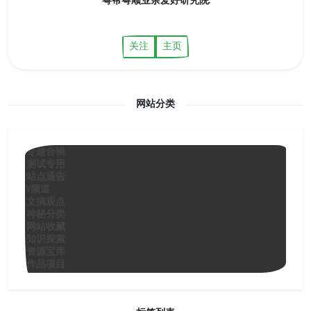
粤帮粤顺业余爱好研究院.
关注
主页
网站分类
专题合辑
测试专用
站点通告
V频道
文摘观点
神秘分类
网站收藏
知识探索
资源宝库
作品项目