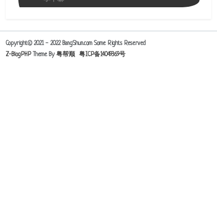
Copyright© 2021 - 2022 BangShun.com Some Rights Reserved
Z-BlogPHP
Theme By
粤帮顺
粤ICP备14049369号