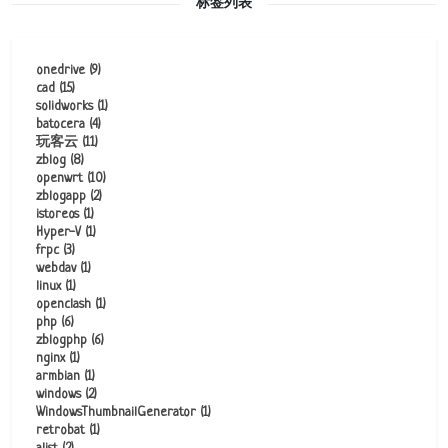
标签列表
onedrive
(9)
cad
(15)
solidworks
(1)
batocera
(4)
玩客云
(11)
zblog
(8)
openwrt
(10)
zblogapp
(2)
istoreos
(1)
Hyper-V
(1)
frpc
(3)
webdav
(1)
linux
(1)
openclash
(1)
php
(6)
zblogphp
(6)
nginx
(1)
armbian
(1)
windows
(2)
WindowsThumbnailGenerator
(1)
retrobat
(1)