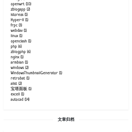
openwrt
(10)
zblogapp
(2)
istoreos
(1)
Hyper-V
(1)
frpc
(3)
webdav
(1)
linux
(1)
openclash
(1)
php
(6)
zblogphp
(6)
nginx
(1)
armbian
(1)
windows
(2)
WindowsThumbnailGenerator
(1)
retrobat
(1)
alist
(2)
宝塔面板
(1)
excell
(1)
autocad
(14)
文章归档