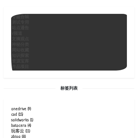
专题合辑
测试专用
站点通告
V频道
文摘观点
神秘分类
网站收藏
知识探索
资源宝库
作品项目
标签列表
onedrive
(9)
cad
(15)
solidworks
(1)
batocera
(4)
玩客云
(11)
zblog
(8)