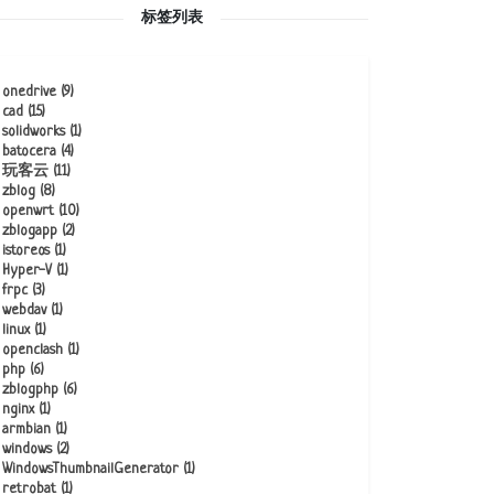
标签列表
onedrive
(9)
cad
(15)
solidworks
(1)
batocera
(4)
玩客云
(11)
zblog
(8)
openwrt
(10)
zblogapp
(2)
istoreos
(1)
Hyper-V
(1)
frpc
(3)
webdav
(1)
linux
(1)
openclash
(1)
php
(6)
zblogphp
(6)
nginx
(1)
armbian
(1)
windows
(2)
WindowsThumbnailGenerator
(1)
retrobat
(1)