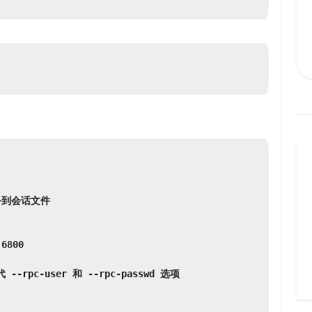
务到会话文件

800

-rpc-user 和 --rpc-passwd 选项
