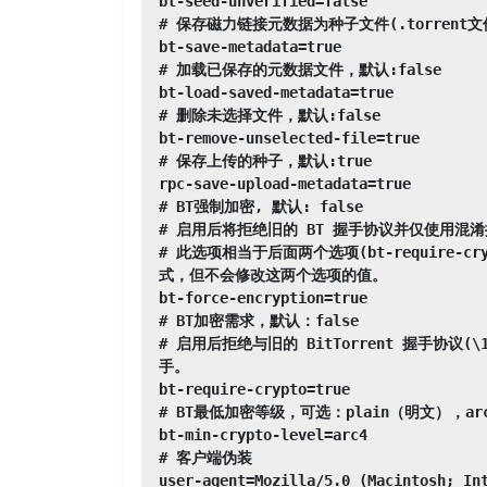
bt-seed-unverified=false

# 保存磁力链接元数据为种子文件(.torrent文件)
bt-save-metadata=true

# 加载已保存的元数据文件，默认:false

bt-load-saved-metadata=true

# 删除未选择文件，默认:false

bt-remove-unselected-file=true

# 保存上传的种子，默认:true

rpc-save-upload-metadata=true

# BT强制加密, 默认: false

# 启用后将拒绝旧的 BT 握手协议并仅使用混
# 此选项相当于后面两个选项(bt-require-crypt
式，但不会修改这两个选项的值。

bt-force-encryption=true

# BT加密需求，默认：false

# 启用后拒绝与旧的 BitTorrent 握手协议(\
手。

bt-require-crypto=true

# BT最低加密等级，可选：plain（明文），arc
bt-min-crypto-level=arc4

# 客户端伪装

user-agent=Mozilla/5.0 (Macintosh; In