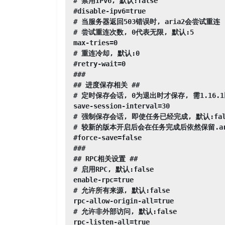
# 禁用IPv6, 默认:false

#disable-ipv6=true

# 当服务器返回503错误时, aria2会尝试重连

# 尝试重连次数, 0代表无限, 默认:5

max-tries=0

# 重连冷却, 默认:0

#retry-wait=0

###

## 进度保存相关 ##

# 定时保存会话, 0为退出时才保存, 需1.16.1
save-session-interval=30

# 强制保存会话, 即使任务已经完成, 默认:fals
# 较新的版本开启后会在任务完成后依然保留.ari
#force-save=false

###

## RPC相关设置 ##

# 启用RPC, 默认:false

enable-rpc=true

# 允许所有来源, 默认:false

rpc-allow-origin-all=true

# 允许非外部访问, 默认:false

rpc-listen-all=true
