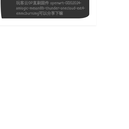
玩客云OP直刷固件 openwrt-07.20.2024-
amlogic-meson8b-thunder-onecloud-ext4-
emmc.burn.img可以分享下嘛