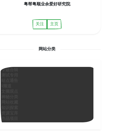
粤帮粤顺业余爱好研究院.
关注
主页
网站分类
专题合辑
测试专用
站点通告
V频道
文摘观点
神秘分类
网站收藏
知识探索
资源宝库
作品项目