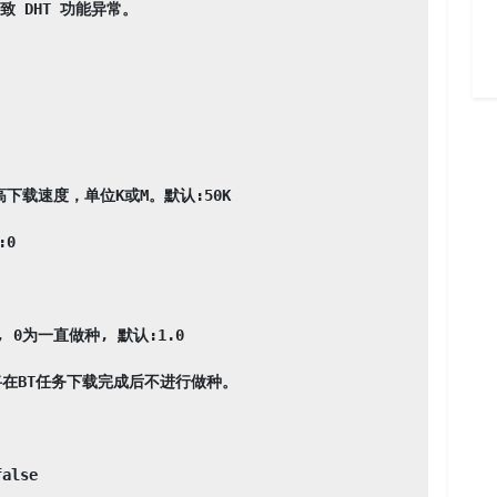
 DHT 功能异常。

下载速度，单位K或M。默认:50K

0

0为一直做种, 默认:1.0

在BT任务下载完成后不进行做种。

lse
