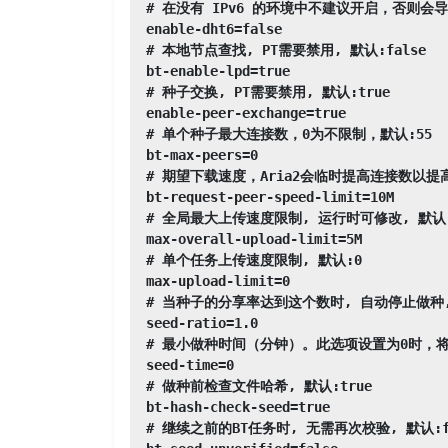
# 在没有 IPv6 的环境中不建议开启，否则会导致
enable-dht6=false

# 本地节点查找, PT需要禁用, 默认:false

bt-enable-lpd=true

# 种子交换, PT需要禁用, 默认:true

enable-peer-exchange=true

# 单个种子最大连接数，0为不限制，默认:55

bt-max-peers=0

# 期望下载速度，Aria2会临时提高连接数以提高
bt-request-peer-speed-limit=10M

# 全局最大上传速度限制, 运行时可修改, 默认:
max-overall-upload-limit=5M

# 单个任务上传速度限制, 默认:0

max-upload-limit=0

# 当种子的分享率达到这个数时, 自动停止做种, 
seed-ratio=1.0

# 最小做种时间（分钟）。此选项设置为0时，将
seed-time=0

# 做种前检查文件哈希, 默认:true

bt-hash-check-seed=true

# 继续之前的BT任务时, 无需再次校验, 默认:fa