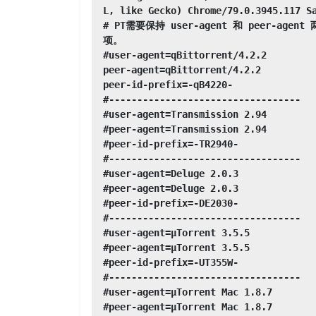
L, like Gecko) Chrome/79.0.3945.117 Sa
# PT需要保持 user-agent 和 peer
项。

#user-agent=qBittorrent/4.2.2

peer-agent=qBittorrent/4.2.2

peer-id-prefix=-qB4220-

#----------------------------------

#user-agent=Transmission 2.94

#peer-agent=Transmission 2.94

#peer-id-prefix=-TR2940-

#----------------------------------

#user-agent=Deluge 2.0.3

#peer-agent=Deluge 2.0.3

#peer-id-prefix=-DE2030-

#----------------------------------

#user-agent=μTorrent 3.5.5

#peer-agent=μTorrent 3.5.5

#peer-id-prefix=-UT355W-

#----------------------------------

#user-agent=μTorrent Mac 1.8.7

#peer-agent=μTorrent Mac 1.8.7
