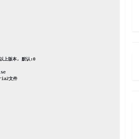
以上版本, 默认:0

e

a2文件
