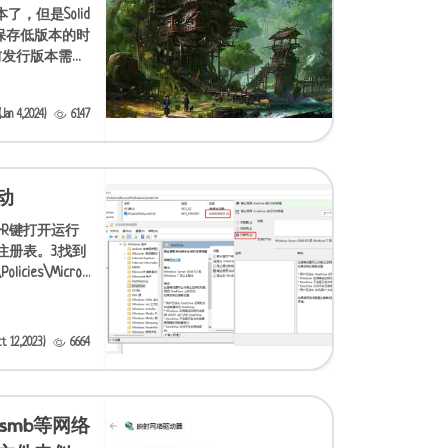
版本了，但是Solid
在保存低版本的时
前发行版本需要
SolidWorks
n 4,2024)
6147
启动
ws+R键打开运行
开注册表。3.找到
olicies\Micros
 12,2023)
6664
/smb等网络