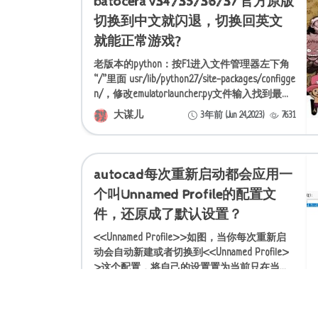
batocera v34/35/36/37 官方原版
切换到中文就闪退，切换回英文
就能正常游戏?
老版本的python：按F1进入文件管理器左下角
“/”里面 usr/lib/python2.7/site-packages/configge
n/，修改emulatorlauncher.py文件输入找到最前
面的import
大谋儿
3年前 (Jun 24,2023)
7631
autocad每次重新启动都会应用一
个叫Unnamed Profile的配置文
件，还原成了默认设置？
<<Unnamed Profile>>如图，当你每次重新启
动会自动新建或者切换到<<Unnamed Profile>
>这个配置，将自己的设置置为当前只在当前
打开有用，重启c