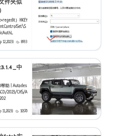
文件夹似
）
edit）HKEY
tControlSet\S
icAuthL
 12,2023)
8933
23.1.4_中
助 | Autodes
/ACD/2023/CHS/A
202
11,2023)
10570