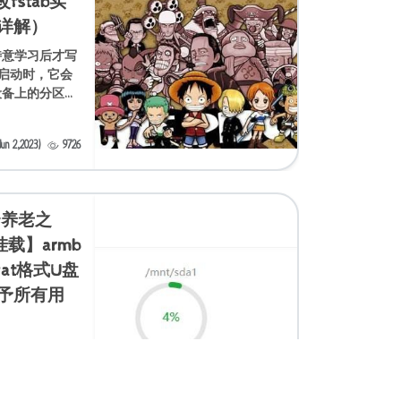
改fstab实
详解）
特意学习后才写
系统启动时，它会
设备上的分区。
/fstab 文件
tc/
n 2,2023)
9726
云养老之
载】armb
xfat格式U盘
予所有用
可能要用到如下命
disk -l 查看