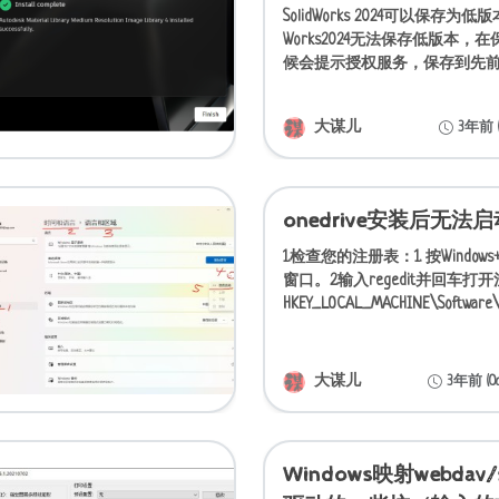
SolidWorks 2024可以保存为低
Works2024无法保存低版本，
候会提示授权服务，保存到先
SolidWorks订阅服务1、我们打开C:\
大谋儿
3年前 (Ja
onedrive安装后无法
1.检查您的注册表：1. 按Windo
窗口。2.输入regedit并回车打
HKEY_LOCAL_MACHINE\Software\P
oft\Windows\
大谋儿
3年前 (Oct
Windows映射webdav