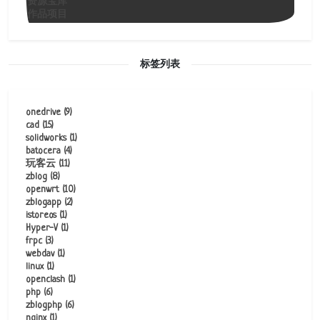
资源宝库
作品项目
标签列表
onedrive
(9)
cad
(15)
solidworks
(1)
batocera
(4)
玩客云
(11)
zblog
(8)
openwrt
(10)
zblogapp
(2)
istoreos
(1)
Hyper-V
(1)
frpc
(3)
webdav
(1)
linux
(1)
openclash
(1)
php
(6)
zblogphp
(6)
nginx
(1)