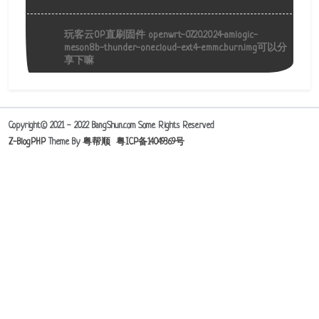
玩客云OP直刷固件 openwrt-07.20.2024-amlogic-
meson8b-thunder-onecloud-ext4-emmc.burn.img可以分
享下嘛
Copyright© 2021 - 2022 BangShun.com Some Rights Reserved
Z-BlogPHP
Theme By
粤帮顺
粤ICP备14049369号