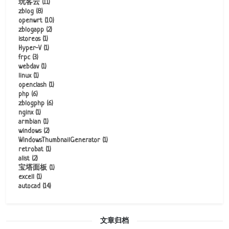
玩客云
(11)
zblog
(8)
openwrt
(10)
zblogapp
(2)
istoreos
(1)
Hyper-V
(1)
frpc
(3)
webdav
(1)
linux
(1)
openclash
(1)
php
(6)
zblogphp
(6)
nginx
(1)
armbian
(1)
windows
(2)
WindowsThumbnailGenerator
(1)
retrobat
(1)
alist
(2)
宝塔面板
(1)
excell
(1)
autocad
(14)
文章归档