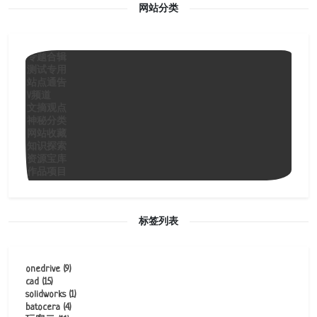
网站分类
专题合辑
测试专用
站点通告
V频道
文摘观点
神秘分类
网站收藏
知识探索
资源宝库
作品项目
标签列表
onedrive
(9)
cad
(15)
solidworks
(1)
batocera
(4)