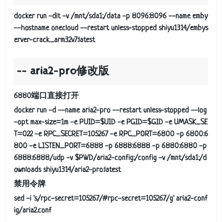
docker run -dit -v /mnt/sda1:/data -p 8096:8096 --name emby
--hostname onecloud --restart unless-stopped shiyu1314/embys
erver-crack_arm32v7:latest
aria2-pro修改版
6880端口直接打开
docker run -d --name aria2-pro --restart unless-stopped --log
-opt max-size=1m -e PUID=$UID -e PGID=$GID -e UMASK_SE
T=022 -e RPC_SECRET=105267 -e RPC_PORT=6800 -p 6800:6
800 -e LISTEN_PORT=6888 -p 6888:6888 -p 6880:6880 -p
6888:6888/udp -v $PWD/aria2-config:/config -v /mnt/sda1:/d
ownloads shiyu1314/aria2-pro:latest
禁用令牌
sed -i 's/rpc-secret=105267/#rpc-secret=105267/g' aria2-conf
ig/aria2.conf