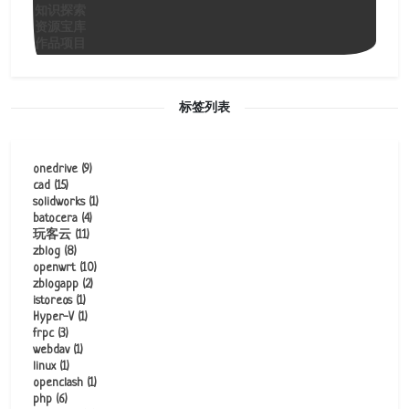
知识探索
资源宝库
作品项目
标签列表
onedrive
(9)
cad
(15)
solidworks
(1)
batocera
(4)
玩客云
(11)
zblog
(8)
openwrt
(10)
zblogapp
(2)
istoreos
(1)
Hyper-V
(1)
frpc
(3)
webdav
(1)
linux
(1)
openclash
(1)
php
(6)