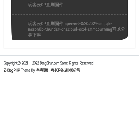
玩客云OP直刷固件
玩客云OP直刷固件 openwrt-07.20.2024-amlogic-
meson8b-thunder-onecloud-ext4-emmc.burn.img可以分
享下嘛
Copyright© 2021 - 2022 BangShun.com Some Rights Reserved
Z-BlogPHP
Theme By
粤帮顺
粤ICP备14049369号