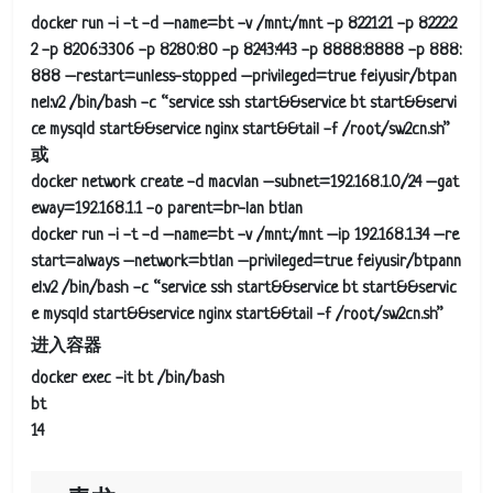
docker run -i -t -d –name=bt -v /mnt:/mnt -p 8221:21 -p 8222:2
2 -p 8206:3306 -p 8280:80 -p 8243:443 -p 8888:8888 -p 888:
888 –restart=unless-stopped –privileged=true feiyusir/btpan
nel:v2 /bin/bash -c “service ssh start&&service bt start&&servi
ce mysqld start&&service nginx start&&tail -f /root/sw2cn.sh”
或
docker network create -d macvlan –subnet=192.168.1.0/24 –gat
eway=192.168.1.1 -o parent=br-lan btlan
docker run -i -t -d –name=bt -v /mnt:/mnt –ip 192.168.1.34 –re
start=always –network=btlan –privileged=true feiyusir/btpann
el:v2 /bin/bash -c “service ssh start&&service bt start&&servic
e mysqld start&&service nginx start&&tail -f /root/sw2cn.sh”
进入容器
docker exec -it bt /bin/bash
bt
14