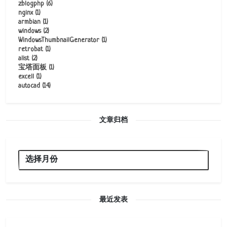
zblogphp
(6)
nginx
(1)
armbian
(1)
windows
(2)
WindowsThumbnailGenerator
(1)
retrobat
(1)
alist
(2)
宝塔面板
(1)
excell
(1)
autocad
(14)
文章归档
最近发表