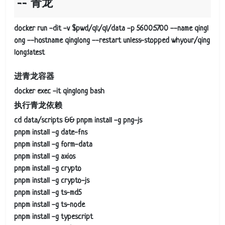
青龙
docker run -dit -v $pwd/ql:/ql/data -p 5600:5700 --name qingl
ong --hostname qinglong --restart unless-stopped whyour/qing
long:latest
进青龙容器
docker exec -it qinglong bash
执行青龙依赖
cd data/scripts && pnpm install -g png-js
pnpm install -g date-fns
pnpm install -g form-data
pnpm install -g axios
pnpm install -g crypto
pnpm install -g crypto-js
pnpm install -g ts-md5
pnpm install -g ts-node
pnpm install -g typescript